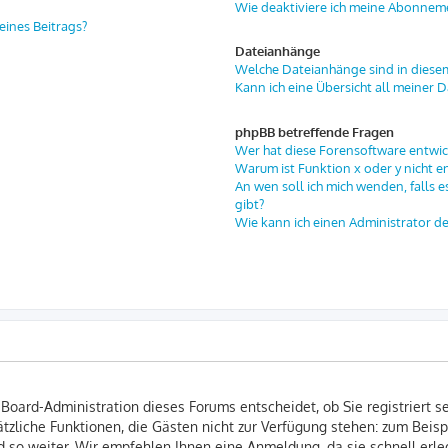
Wie deaktiviere ich meine Abonnem
eines Beitrags?
Dateianhänge
Welche Dateianhänge sind in diese
Kann ich eine Übersicht all meiner 
phpBB betreffende Fragen
Wer hat diese Forensoftware entwic
Warum ist Funktion x oder y nicht e
An wen soll ich mich wenden, falls 
gibt?
Wie kann ich einen Administrator d
 Board-Administration dieses Forums entscheidet, ob Sie registriert s
usätzliche Funktionen, die Gästen nicht zur Verfügung stehen: zum Beisp
 so weiter. Wir empfehlen Ihnen eine Anmeldung, da sie schnell erledi