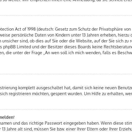
ection Act of 1998 (deutsch: Gesetz zum Schutz der Privatsphäre von K
rweise persönliche Daten von Kindern unter 13 Jahren erheben, hierzu
nsicher sind, ob dies auf Sie oder die Website, auf der Sie sich zu re
ass phpBB Limited und der Besitzer dieses Boards keine Rechtsberatung
hen, die unter der Frage „An wen soll ich mich wenden, falls es Besc
istrierung komplett ausgeschaltet hat, damit sich keine neuen Benut
sich registrieren möchten, gesperrt wurden. Um Hilfe zu erhalten, we
nmelden!
ernamen und das richtige Passwort eingegeben haben. Wenn diese st
 13 Jahre alt sind, müssen Sie bzw. einer Ihrer Eltern oder Ihrer Erz