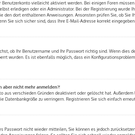
hr Benutzerkonto vielleicht aktiviert werden. Bei einigen Foren müsse
bst erledigen oder ein Administrator. Bei der Registrierung wurde Ihn
Sie den dort enthaltenen Anweisungen. Ansonsten prüfen Sie, ob Sie 
nn Sie sich sicher sind, dass Ihre E-Mail-Adresse korrekt eingegeben
chst, ob Ihr Benutzername und Ihr Passwort richtig sind. Wenn dies de
errt wurden. Es ist ebenfalls möglich, dass ein Konfigurationsproblem
ich aber nicht mehr anmelden?!
nto aus verschieden Gründen deaktiviert oder gelöscht hat. Außerdem 
ie Datenbankgröße zu verringern. Registrieren Sie sich einfach erneu
tes Passwort nicht wieder mitteilen, Sie können es jedoch zurücksetz
 den Anweisungen folgen. So sollten Sie sich schnell wieder anmelde