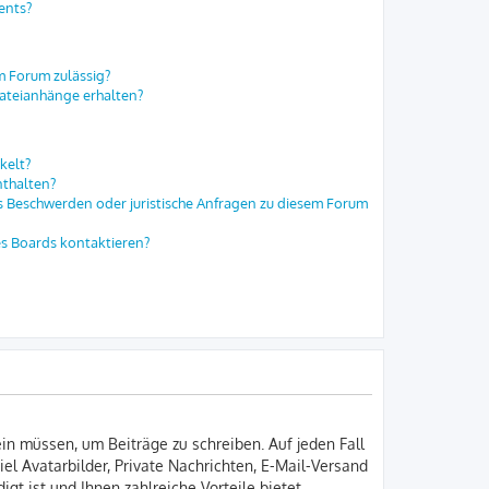
ents?
m Forum zulässig?
Dateianhänge erhalten?
kelt?
nthalten?
es Beschwerden oder juristische Anfragen zu diesem Forum
es Boards kontaktieren?
ein müssen, um Beiträge zu schreiben. Auf jeden Fall
iel Avatarbilder, Private Nachrichten, E-Mail-Versand
gt ist und Ihnen zahlreiche Vorteile bietet.