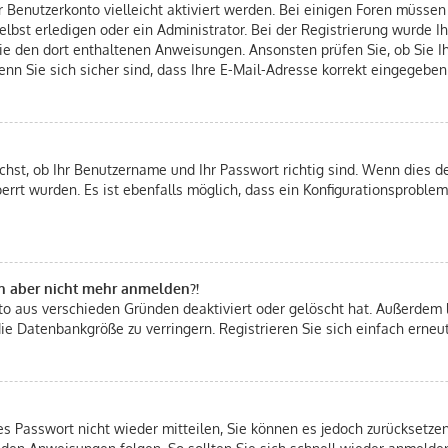
hr Benutzerkonto vielleicht aktiviert werden. Bei einigen Foren müsse
bst erledigen oder ein Administrator. Bei der Registrierung wurde Ihn
Sie den dort enthaltenen Anweisungen. Ansonsten prüfen Sie, ob Sie 
nn Sie sich sicher sind, dass Ihre E-Mail-Adresse korrekt eingegeben
chst, ob Ihr Benutzername und Ihr Passwort richtig sind. Wenn dies de
errt wurden. Es ist ebenfalls möglich, dass ein Konfigurationsproblem
ich aber nicht mehr anmelden?!
nto aus verschieden Gründen deaktiviert oder gelöscht hat. Außerdem 
ie Datenbankgröße zu verringern. Registrieren Sie sich einfach erneu
tes Passwort nicht wieder mitteilen, Sie können es jedoch zurücksetz
 den Anweisungen folgen. So sollten Sie sich schnell wieder anmelde