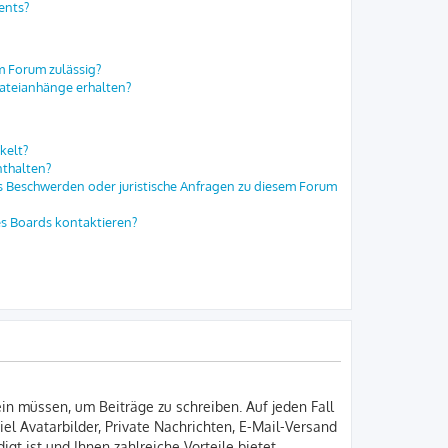
ents?
m Forum zulässig?
Dateianhänge erhalten?
kelt?
nthalten?
es Beschwerden oder juristische Anfragen zu diesem Forum
es Boards kontaktieren?
ein müssen, um Beiträge zu schreiben. Auf jeden Fall
iel Avatarbilder, Private Nachrichten, E-Mail-Versand
gt ist und Ihnen zahlreiche Vorteile bietet.