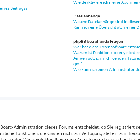
Wie deaktiviere ich meine Abonnem
eines Beitrags?
Dateianhänge
Welche Dateianhänge sind in diese
Kann ich eine Übersicht all meiner 
phpBB betreffende Fragen
Wer hat diese Forensoftware entwic
Warum ist Funktion x oder y nicht e
An wen soll ich mich wenden, falls 
gibt?
Wie kann ich einen Administrator d
 Board-Administration dieses Forums entscheidet, ob Sie registriert s
usätzliche Funktionen, die Gästen nicht zur Verfügung stehen: zum Beisp
 so weiter. Wir empfehlen Ihnen eine Anmeldung, da sie schnell erledi