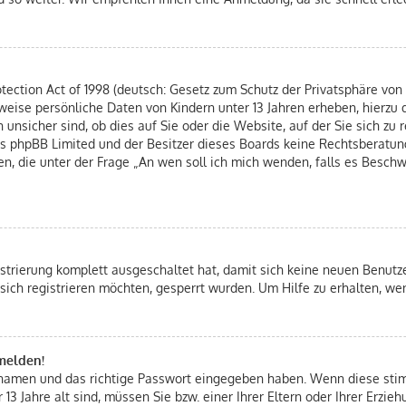
ection Act of 1998 (deutsch: Gesetz zum Schutz der Privatsphäre von K
rweise persönliche Daten von Kindern unter 13 Jahren erheben, hierzu
nsicher sind, ob dies auf Sie oder die Website, auf der Sie sich zu re
ass phpBB Limited und der Besitzer dieses Boards keine Rechtsberatung
hen, die unter der Frage „An wen soll ich mich wenden, falls es Besc
istrierung komplett ausgeschaltet hat, damit sich keine neuen Benut
sich registrieren möchten, gesperrt wurden. Um Hilfe zu erhalten, we
nmelden!
ernamen und das richtige Passwort eingegeben haben. Wenn diese st
 13 Jahre alt sind, müssen Sie bzw. einer Ihrer Eltern oder Ihrer Erz