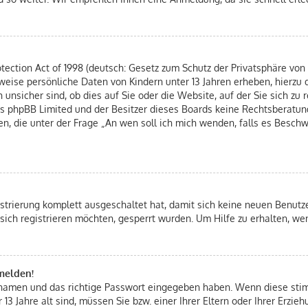
ection Act of 1998 (deutsch: Gesetz zum Schutz der Privatsphäre von K
rweise persönliche Daten von Kindern unter 13 Jahren erheben, hierzu
nsicher sind, ob dies auf Sie oder die Website, auf der Sie sich zu re
ass phpBB Limited und der Besitzer dieses Boards keine Rechtsberatung
hen, die unter der Frage „An wen soll ich mich wenden, falls es Besc
istrierung komplett ausgeschaltet hat, damit sich keine neuen Benut
sich registrieren möchten, gesperrt wurden. Um Hilfe zu erhalten, we
nmelden!
ernamen und das richtige Passwort eingegeben haben. Wenn diese st
 13 Jahre alt sind, müssen Sie bzw. einer Ihrer Eltern oder Ihrer Erz