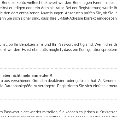
hr Benutzerkonto vielleicht aktiviert werden. Bei einigen Foren müsse
bst erledigen oder ein Administrator. Bei der Registrierung wurde Ihn
Sie den dort enthaltenen Anweisungen. Ansonsten prüfen Sie, ob Sie 
nn Sie sich sicher sind, dass Ihre E-Mail-Adresse korrekt eingegeben
chst, ob Ihr Benutzername und Ihr Passwort richtig sind. Wenn dies de
errt wurden. Es ist ebenfalls möglich, dass ein Konfigurationsproblem
ich aber nicht mehr anmelden?!
nto aus verschieden Gründen deaktiviert oder gelöscht hat. Außerdem 
ie Datenbankgröße zu verringern. Registrieren Sie sich einfach erneu
tes Passwort nicht wieder mitteilen, Sie können es jedoch zurücksetz
 den Anweisungen folgen. So sollten Sie sich schnell wieder anmelde