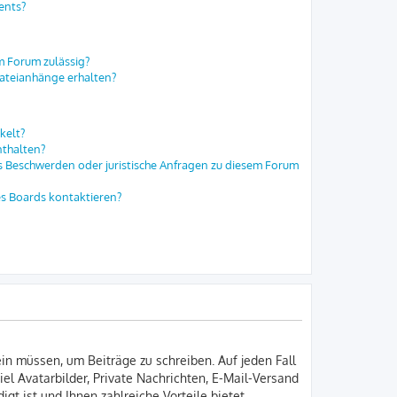
ents?
m Forum zulässig?
Dateianhänge erhalten?
kelt?
nthalten?
es Beschwerden oder juristische Anfragen zu diesem Forum
es Boards kontaktieren?
ein müssen, um Beiträge zu schreiben. Auf jeden Fall
iel Avatarbilder, Private Nachrichten, E-Mail-Versand
gt ist und Ihnen zahlreiche Vorteile bietet.