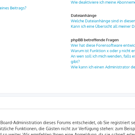
Wie deaktiviere ich meine Abonnem
eines Beitrags?
Dateianhänge
Welche Dateianhänge sind in diese
Kann ich eine Übersicht all meiner 
phpBB betreffende Fragen
Wer hat diese Forensoftware entwic
Warum ist Funktion x oder y nicht e
An wen soll ich mich wenden, falls 
gibt?
Wie kann ich einen Administrator d
 Board-Administration dieses Forums entscheidet, ob Sie registriert s
usätzliche Funktionen, die Gästen nicht zur Verfügung stehen: zum Beisp
 so weiter. Wir empfehlen Ihnen eine Anmeldung, da sie schnell erledi