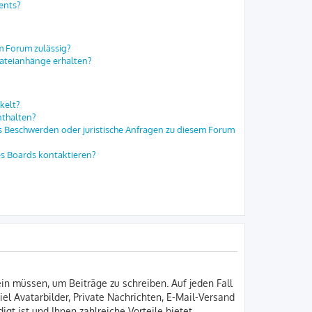
ents?
m Forum zulässig?
Dateianhänge erhalten?
kelt?
nthalten?
es Beschwerden oder juristische Anfragen zu diesem Forum
es Boards kontaktieren?
ein müssen, um Beiträge zu schreiben. Auf jeden Fall
iel Avatarbilder, Private Nachrichten, E-Mail-Versand
gt ist und Ihnen zahlreiche Vorteile bietet.