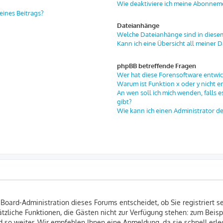
Wie deaktiviere ich meine Abonnem
eines Beitrags?
Dateianhänge
Welche Dateianhänge sind in diese
Kann ich eine Übersicht all meiner 
phpBB betreffende Fragen
Wer hat diese Forensoftware entwic
Warum ist Funktion x oder y nicht e
An wen soll ich mich wenden, falls 
gibt?
Wie kann ich einen Administrator d
 Board-Administration dieses Forums entscheidet, ob Sie registriert s
usätzliche Funktionen, die Gästen nicht zur Verfügung stehen: zum Beisp
 so weiter. Wir empfehlen Ihnen eine Anmeldung, da sie schnell erledi