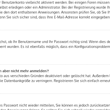
hr Benutzerkonto vielleicht aktiviert werden. Bei einigen Foren müsse
bst erledigen oder ein Administrator. Bei der Registrierung wurde Ihn
Sie den dort enthaltenen Anweisungen. Ansonsten prüfen Sie, ob Sie 
nn Sie sich sicher sind, dass Ihre E-Mail-Adresse korrekt eingegeben
chst, ob Ihr Benutzername und Ihr Passwort richtig sind. Wenn dies de
errt wurden. Es ist ebenfalls möglich, dass ein Konfigurationsproblem
ich aber nicht mehr anmelden?!
nto aus verschieden Gründen deaktiviert oder gelöscht hat. Außerdem 
ie Datenbankgröße zu verringern. Registrieren Sie sich einfach erneu
tes Passwort nicht wieder mitteilen, Sie können es jedoch zurücksetz
 den Anweisungen folgen. So sollten Sie sich schnell wieder anmelde