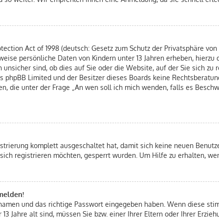
ection Act of 1998 (deutsch: Gesetz zum Schutz der Privatsphäre von K
rweise persönliche Daten von Kindern unter 13 Jahren erheben, hierzu
nsicher sind, ob dies auf Sie oder die Website, auf der Sie sich zu re
ass phpBB Limited und der Besitzer dieses Boards keine Rechtsberatung
hen, die unter der Frage „An wen soll ich mich wenden, falls es Besc
istrierung komplett ausgeschaltet hat, damit sich keine neuen Benut
sich registrieren möchten, gesperrt wurden. Um Hilfe zu erhalten, we
nmelden!
ernamen und das richtige Passwort eingegeben haben. Wenn diese st
 13 Jahre alt sind, müssen Sie bzw. einer Ihrer Eltern oder Ihrer Erz