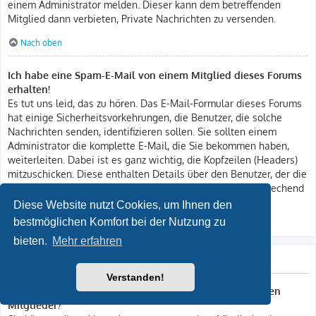
einem Administrator melden. Dieser kann dem betreffenden
Mitglied dann verbieten, Private Nachrichten zu versenden.
Nach oben
Ich habe eine Spam-E-Mail von einem Mitglied dieses Forums
erhalten!
Es tut uns leid, das zu hören. Das E-Mail-Formular dieses Forums
hat einige Sicherheitsvorkehrungen, die Benutzer, die solche
Nachrichten senden, identifizieren sollen. Sie sollten einem
Administrator die komplette E-Mail, die Sie bekommen haben,
weiterleiten. Dabei ist es ganz wichtig, die Kopfzeilen (Headers)
mitzuschicken. Diese enthalten Details über den Benutzer, der die
E-Mail verschickt hat. Der Administrator kann dann entsprechend
reagieren.
Diese Website nutzt Cookies, um Ihnen den
bestmöglichen Komfort bei der Nutzung zu
Nach oben
bieten.
Mehr erfahren
Freunde und ignorierte Mitglieder
Verstanden!
Wozu benötige ich die Listen der Freunde und ignorierten
Mitglieder?