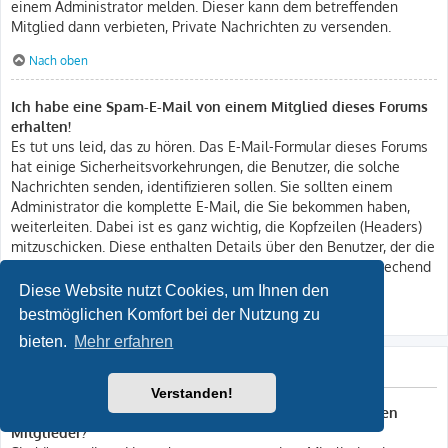
einem Administrator melden. Dieser kann dem betreffenden
Mitglied dann verbieten, Private Nachrichten zu versenden.
Nach oben
Ich habe eine Spam-E-Mail von einem Mitglied dieses Forums
erhalten!
Es tut uns leid, das zu hören. Das E-Mail-Formular dieses Forums
hat einige Sicherheitsvorkehrungen, die Benutzer, die solche
Nachrichten senden, identifizieren sollen. Sie sollten einem
Administrator die komplette E-Mail, die Sie bekommen haben,
weiterleiten. Dabei ist es ganz wichtig, die Kopfzeilen (Headers)
mitzuschicken. Diese enthalten Details über den Benutzer, der die
E-Mail verschickt hat. Der Administrator kann dann entsprechend
reagieren.
Diese Website nutzt Cookies, um Ihnen den
bestmöglichen Komfort bei der Nutzung zu
Nach oben
bieten.
Mehr erfahren
Freunde und ignorierte Mitglieder
Verstanden!
Wozu benötige ich die Listen der Freunde und ignorierten
Mitglieder?