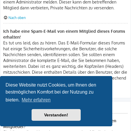
einem Administrator melden. Dieser kann dem betreffenden
Mitglied dann verbieten, Private Nachrichten zu versenden.
Nach oben
Ich habe eine Spam-E-Mail von einem Mitglied dieses Forums
erhalten!
Es tut uns leid, das zu hören. Das E-Mail-Formular dieses Forums
hat einige Sicherheitsvorkehrungen, die Benutzer, die solche
Nachrichten senden, identifizieren sollen. Sie sollten einem
Administrator die komplette E-Mail, die Sie bekommen haben,
weiterleiten. Dabei ist es ganz wichtig, die Kopfzeilen (Headers)
mitzuschicken. Diese enthalten Details über den Benutzer, der die
E-Mail verschickt hat. Der Administrator kann dann entsprechend
reagieren.
Diese Website nutzt Cookies, um Ihnen den
bestmöglichen Komfort bei der Nutzung zu
Nach oben
bieten.
Mehr erfahren
Freunde und ignorierte Mitglieder
Verstanden!
Wozu benötige ich die Listen der Freunde und ignorierten
Mitglieder?