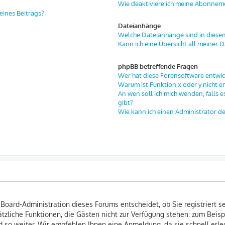
Wie deaktiviere ich meine Abonnem
eines Beitrags?
Dateianhänge
Welche Dateianhänge sind in diese
Kann ich eine Übersicht all meiner 
phpBB betreffende Fragen
Wer hat diese Forensoftware entwic
Warum ist Funktion x oder y nicht e
An wen soll ich mich wenden, falls 
gibt?
Wie kann ich einen Administrator d
 Board-Administration dieses Forums entscheidet, ob Sie registriert s
usätzliche Funktionen, die Gästen nicht zur Verfügung stehen: zum Beisp
 so weiter. Wir empfehlen Ihnen eine Anmeldung, da sie schnell erledi