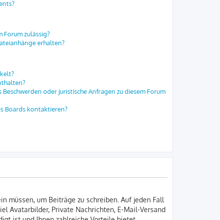
ents?
m Forum zulässig?
Dateianhänge erhalten?
kelt?
nthalten?
es Beschwerden oder juristische Anfragen zu diesem Forum
es Boards kontaktieren?
ein müssen, um Beiträge zu schreiben. Auf jeden Fall
iel Avatarbilder, Private Nachrichten, E-Mail-Versand
gt ist und Ihnen zahlreiche Vorteile bietet.