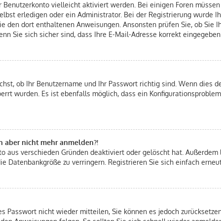
hr Benutzerkonto vielleicht aktiviert werden. Bei einigen Foren müsse
bst erledigen oder ein Administrator. Bei der Registrierung wurde Ihn
Sie den dort enthaltenen Anweisungen. Ansonsten prüfen Sie, ob Sie 
nn Sie sich sicher sind, dass Ihre E-Mail-Adresse korrekt eingegeben
chst, ob Ihr Benutzername und Ihr Passwort richtig sind. Wenn dies de
errt wurden. Es ist ebenfalls möglich, dass ein Konfigurationsproblem
ich aber nicht mehr anmelden?!
nto aus verschieden Gründen deaktiviert oder gelöscht hat. Außerdem 
ie Datenbankgröße zu verringern. Registrieren Sie sich einfach erneu
tes Passwort nicht wieder mitteilen, Sie können es jedoch zurücksetz
 den Anweisungen folgen. So sollten Sie sich schnell wieder anmelde