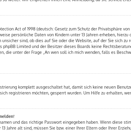
ection Act of 1998 (deutsch: Gesetz zum Schutz der Privatsphäre von K
rweise persönliche Daten von Kindern unter 13 Jahren erheben, hierzu
nsicher sind, ob dies auf Sie oder die Website, auf der Sie sich zu re
ass phpBB Limited und der Besitzer dieses Boards keine Rechtsberatung
hen, die unter der Frage „An wen soll ich mich wenden, falls es Besc
istrierung komplett ausgeschaltet hat, damit sich keine neuen Benut
sich registrieren möchten, gesperrt wurden. Um Hilfe zu erhalten, we
nmelden!
ernamen und das richtige Passwort eingegeben haben. Wenn diese st
 13 Jahre alt sind, müssen Sie bzw. einer Ihrer Eltern oder Ihrer Erz