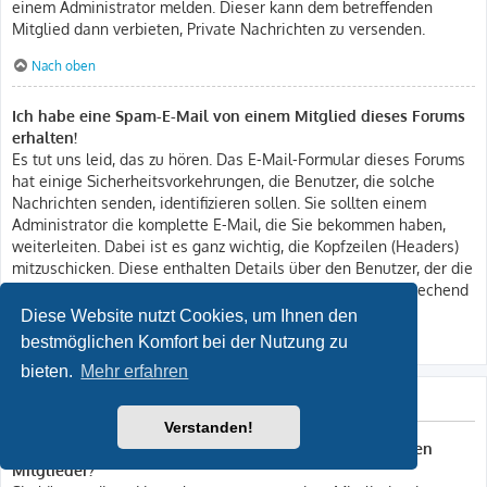
einem Administrator melden. Dieser kann dem betreffenden
Mitglied dann verbieten, Private Nachrichten zu versenden.
Nach oben
Ich habe eine Spam-E-Mail von einem Mitglied dieses Forums
erhalten!
Es tut uns leid, das zu hören. Das E-Mail-Formular dieses Forums
hat einige Sicherheitsvorkehrungen, die Benutzer, die solche
Nachrichten senden, identifizieren sollen. Sie sollten einem
Administrator die komplette E-Mail, die Sie bekommen haben,
weiterleiten. Dabei ist es ganz wichtig, die Kopfzeilen (Headers)
mitzuschicken. Diese enthalten Details über den Benutzer, der die
E-Mail verschickt hat. Der Administrator kann dann entsprechend
reagieren.
Diese Website nutzt Cookies, um Ihnen den
bestmöglichen Komfort bei der Nutzung zu
Nach oben
bieten.
Mehr erfahren
Freunde und ignorierte Mitglieder
Verstanden!
Wozu benötige ich die Listen der Freunde und ignorierten
Mitglieder?