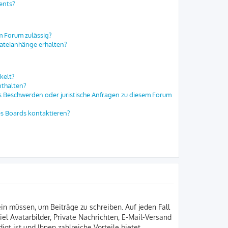
ents?
m Forum zulässig?
Dateianhänge erhalten?
kelt?
nthalten?
es Beschwerden oder juristische Anfragen zu diesem Forum
es Boards kontaktieren?
ein müssen, um Beiträge zu schreiben. Auf jeden Fall
iel Avatarbilder, Private Nachrichten, E-Mail-Versand
gt ist und Ihnen zahlreiche Vorteile bietet.