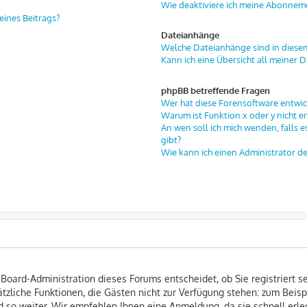
Wie deaktiviere ich meine Abonnem
eines Beitrags?
Dateianhänge
Welche Dateianhänge sind in diese
Kann ich eine Übersicht all meiner 
phpBB betreffende Fragen
Wer hat diese Forensoftware entwic
Warum ist Funktion x oder y nicht e
An wen soll ich mich wenden, falls 
gibt?
Wie kann ich einen Administrator d
 Board-Administration dieses Forums entscheidet, ob Sie registriert s
usätzliche Funktionen, die Gästen nicht zur Verfügung stehen: zum Beisp
 so weiter. Wir empfehlen Ihnen eine Anmeldung, da sie schnell erledi