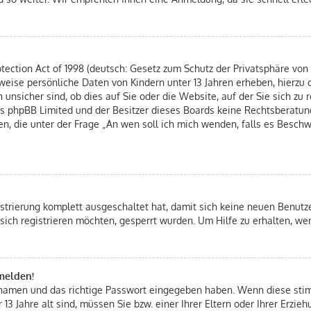
ection Act of 1998 (deutsch: Gesetz zum Schutz der Privatsphäre von K
rweise persönliche Daten von Kindern unter 13 Jahren erheben, hierzu
nsicher sind, ob dies auf Sie oder die Website, auf der Sie sich zu re
ass phpBB Limited und der Besitzer dieses Boards keine Rechtsberatung
hen, die unter der Frage „An wen soll ich mich wenden, falls es Besc
istrierung komplett ausgeschaltet hat, damit sich keine neuen Benut
sich registrieren möchten, gesperrt wurden. Um Hilfe zu erhalten, we
nmelden!
ernamen und das richtige Passwort eingegeben haben. Wenn diese st
 13 Jahre alt sind, müssen Sie bzw. einer Ihrer Eltern oder Ihrer Erz