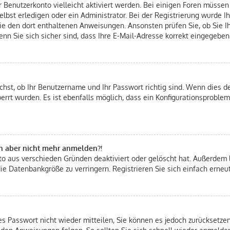
hr Benutzerkonto vielleicht aktiviert werden. Bei einigen Foren müsse
bst erledigen oder ein Administrator. Bei der Registrierung wurde Ihn
Sie den dort enthaltenen Anweisungen. Ansonsten prüfen Sie, ob Sie 
nn Sie sich sicher sind, dass Ihre E-Mail-Adresse korrekt eingegeben
chst, ob Ihr Benutzername und Ihr Passwort richtig sind. Wenn dies de
errt wurden. Es ist ebenfalls möglich, dass ein Konfigurationsproblem
ich aber nicht mehr anmelden?!
nto aus verschieden Gründen deaktiviert oder gelöscht hat. Außerdem 
ie Datenbankgröße zu verringern. Registrieren Sie sich einfach erneu
tes Passwort nicht wieder mitteilen, Sie können es jedoch zurücksetz
 den Anweisungen folgen. So sollten Sie sich schnell wieder anmelde