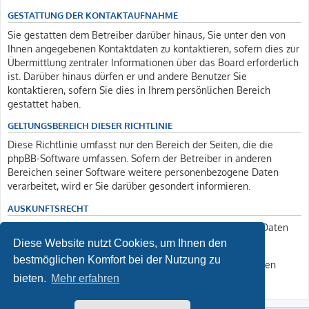
GESTATTUNG DER KONTAKTAUFNAHME
Sie gestatten dem Betreiber darüber hinaus, Sie unter den von
Ihnen angegebenen Kontaktdaten zu kontaktieren, sofern dies zur
Übermittlung zentraler Informationen über das Board erforderlich
ist. Darüber hinaus dürfen er und andere Benutzer Sie
kontaktieren, sofern Sie dies in Ihrem persönlichen Bereich
gestattet haben.
GELTUNGSBEREICH DIESER RICHTLINIE
Diese Richtlinie umfasst nur den Bereich der Seiten, die die
phpBB-Software umfassen. Sofern der Betreiber in anderen
Bereichen seiner Software weitere personenbezogene Daten
verarbeitet, wird er Sie darüber gesondert informieren.
AUSKUNFTSRECHT
Der Betreiber erteilt Ihnen auf Anfrage Auskunft, welche Daten
über Sie gespeichert sind.
Diese Website nutzt Cookies, um Ihnen den
bestmöglichen Komfort bei der Nutzung zu
Sie können jederzeit die Löschung bzw. Sperrung Ihrer Daten
verlangen. Kontaktieren Sie hierzu bitte den Betreiber.
bieten.
Mehr erfahren