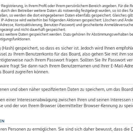
 Registrierung, in Ihrem Profil oder Ihrem persönlichem Bereich angeben. Für die 
rch den Betreiber weitere Daten als notwendig festgelegt wurden, so ist dies für 
ellen, so werden die dort eingegebenen Daten ebenfalls gespeichert. Gleiches gilt
ie IP-Adresse wird weiterhin bei folgenden Aktionen gespeichert: Löschen und Ände
l-Adresse, Kontoaktivierung, Benutzer-Passwort) und gescheiterte Anmeldeversuch
angezeigt und nicht dauerhaft gespeichert.
 dass weitere Daten gespeichert werden. Dazu gehören Ihr Abstimmungsverhalten be
htigungsfunktionen.
(Hash) gespeichert, so dass es sicher ist. Jedoch wird Ihnen empfohle
sel zu Ihrem Benutzerkonto für das Board, also gehen Sie mit ihm so
chtigterweise nach Ihrem Passwort fragen. Sollten Sie Ihr Passwort ve
ware fragt Sie dann nach Ihrem Benutzernamen und Ihrer E-Mail-Adre
s Board zugreifen können.
enen und oben näher spezifizierten Daten zu speichern, um das Board
men einer Interessenabwägung zwischen Ihren und seinen Interessen s
se und der von Ihrem Browser übermittelter Browser-Kennung zu speic
EN
en Personen zu ermöglichen. Sie sind sich daher bewusst, dass die Da