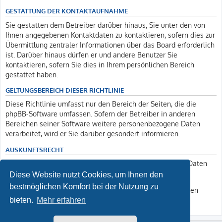
GESTATTUNG DER KONTAKTAUFNAHME
Sie gestatten dem Betreiber darüber hinaus, Sie unter den von
Ihnen angegebenen Kontaktdaten zu kontaktieren, sofern dies zur
Übermittlung zentraler Informationen über das Board erforderlich
ist. Darüber hinaus dürfen er und andere Benutzer Sie
kontaktieren, sofern Sie dies in Ihrem persönlichen Bereich
gestattet haben.
GELTUNGSBEREICH DIESER RICHTLINIE
Diese Richtlinie umfasst nur den Bereich der Seiten, die die
phpBB-Software umfassen. Sofern der Betreiber in anderen
Bereichen seiner Software weitere personenbezogene Daten
verarbeitet, wird er Sie darüber gesondert informieren.
AUSKUNFTSRECHT
Der Betreiber erteilt Ihnen auf Anfrage Auskunft, welche Daten
über Sie gespeichert sind.
Diese Website nutzt Cookies, um Ihnen den
bestmöglichen Komfort bei der Nutzung zu
Sie können jederzeit die Löschung bzw. Sperrung Ihrer Daten
verlangen. Kontaktieren Sie hierzu bitte den Betreiber.
bieten.
Mehr erfahren