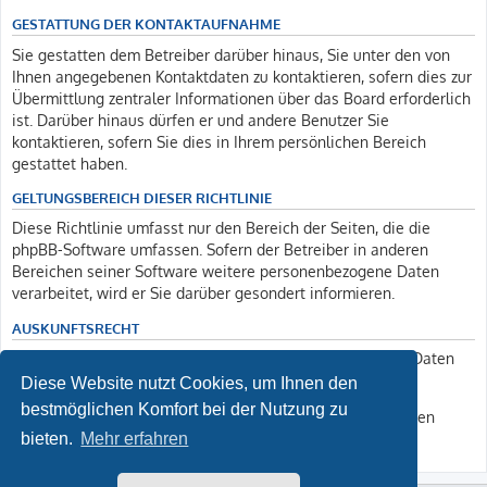
GESTATTUNG DER KONTAKTAUFNAHME
Sie gestatten dem Betreiber darüber hinaus, Sie unter den von
Ihnen angegebenen Kontaktdaten zu kontaktieren, sofern dies zur
Übermittlung zentraler Informationen über das Board erforderlich
ist. Darüber hinaus dürfen er und andere Benutzer Sie
kontaktieren, sofern Sie dies in Ihrem persönlichen Bereich
gestattet haben.
GELTUNGSBEREICH DIESER RICHTLINIE
Diese Richtlinie umfasst nur den Bereich der Seiten, die die
phpBB-Software umfassen. Sofern der Betreiber in anderen
Bereichen seiner Software weitere personenbezogene Daten
verarbeitet, wird er Sie darüber gesondert informieren.
AUSKUNFTSRECHT
Der Betreiber erteilt Ihnen auf Anfrage Auskunft, welche Daten
über Sie gespeichert sind.
Diese Website nutzt Cookies, um Ihnen den
bestmöglichen Komfort bei der Nutzung zu
Sie können jederzeit die Löschung bzw. Sperrung Ihrer Daten
verlangen. Kontaktieren Sie hierzu bitte den Betreiber.
bieten.
Mehr erfahren