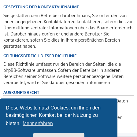
GESTATTUNG DER KONTAKTAUFNAHME
Sie gestatten dem Betreiber darüber hinaus, Sie unter den von
Ihnen angegebenen Kontaktdaten zu kontaktieren, sofern dies zur
Übermittlung zentraler Informationen über das Board erforderlich
ist. Darüber hinaus dürfen er und andere Benutzer Sie
kontaktieren, sofern Sie dies in Ihrem persönlichen Bereich
gestattet haben.
GELTUNGSBEREICH DIESER RICHTLINIE
Diese Richtlinie umfasst nur den Bereich der Seiten, die die
phpBB-Software umfassen. Sofern der Betreiber in anderen
Bereichen seiner Software weitere personenbezogene Daten
verarbeitet, wird er Sie darüber gesondert informieren.
AUSKUNFTSRECHT
Der Betreiber erteilt Ihnen auf Anfrage Auskunft, welche Daten
über Sie gespeichert sind.
Diese Website nutzt Cookies, um Ihnen den
bestmöglichen Komfort bei der Nutzung zu
Sie können jederzeit die Löschung bzw. Sperrung Ihrer Daten
verlangen. Kontaktieren Sie hierzu bitte den Betreiber.
bieten.
Mehr erfahren