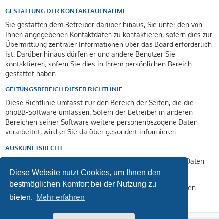
GESTATTUNG DER KONTAKTAUFNAHME
Sie gestatten dem Betreiber darüber hinaus, Sie unter den von
Ihnen angegebenen Kontaktdaten zu kontaktieren, sofern dies zur
Übermittlung zentraler Informationen über das Board erforderlich
ist. Darüber hinaus dürfen er und andere Benutzer Sie
kontaktieren, sofern Sie dies in Ihrem persönlichen Bereich
gestattet haben.
GELTUNGSBEREICH DIESER RICHTLINIE
Diese Richtlinie umfasst nur den Bereich der Seiten, die die
phpBB-Software umfassen. Sofern der Betreiber in anderen
Bereichen seiner Software weitere personenbezogene Daten
verarbeitet, wird er Sie darüber gesondert informieren.
AUSKUNFTSRECHT
Der Betreiber erteilt Ihnen auf Anfrage Auskunft, welche Daten
über Sie gespeichert sind.
Diese Website nutzt Cookies, um Ihnen den
bestmöglichen Komfort bei der Nutzung zu
Sie können jederzeit die Löschung bzw. Sperrung Ihrer Daten
verlangen. Kontaktieren Sie hierzu bitte den Betreiber.
bieten.
Mehr erfahren