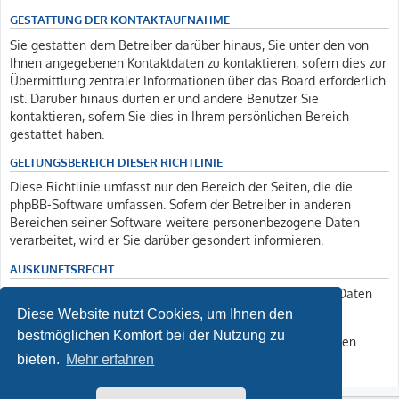
GESTATTUNG DER KONTAKTAUFNAHME
Sie gestatten dem Betreiber darüber hinaus, Sie unter den von
Ihnen angegebenen Kontaktdaten zu kontaktieren, sofern dies zur
Übermittlung zentraler Informationen über das Board erforderlich
ist. Darüber hinaus dürfen er und andere Benutzer Sie
kontaktieren, sofern Sie dies in Ihrem persönlichen Bereich
gestattet haben.
GELTUNGSBEREICH DIESER RICHTLINIE
Diese Richtlinie umfasst nur den Bereich der Seiten, die die
phpBB-Software umfassen. Sofern der Betreiber in anderen
Bereichen seiner Software weitere personenbezogene Daten
verarbeitet, wird er Sie darüber gesondert informieren.
AUSKUNFTSRECHT
Der Betreiber erteilt Ihnen auf Anfrage Auskunft, welche Daten
über Sie gespeichert sind.
Diese Website nutzt Cookies, um Ihnen den
bestmöglichen Komfort bei der Nutzung zu
Sie können jederzeit die Löschung bzw. Sperrung Ihrer Daten
verlangen. Kontaktieren Sie hierzu bitte den Betreiber.
bieten.
Mehr erfahren