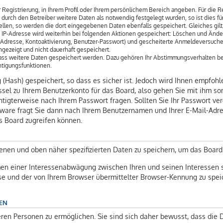
 Registrierung, in Ihrem Profil oder Ihrem persönlichem Bereich angeben. Für die 
rch den Betreiber weitere Daten als notwendig festgelegt wurden, so ist dies für 
ellen, so werden die dort eingegebenen Daten ebenfalls gespeichert. Gleiches gilt
ie IP-Adresse wird weiterhin bei folgenden Aktionen gespeichert: Löschen und Ände
l-Adresse, Kontoaktivierung, Benutzer-Passwort) und gescheiterte Anmeldeversuch
angezeigt und nicht dauerhaft gespeichert.
 dass weitere Daten gespeichert werden. Dazu gehören Ihr Abstimmungsverhalten be
htigungsfunktionen.
(Hash) gespeichert, so dass es sicher ist. Jedoch wird Ihnen empfohle
sel zu Ihrem Benutzerkonto für das Board, also gehen Sie mit ihm so
chtigterweise nach Ihrem Passwort fragen. Sollten Sie Ihr Passwort ve
ware fragt Sie dann nach Ihrem Benutzernamen und Ihrer E-Mail-Adre
s Board zugreifen können.
enen und oben näher spezifizierten Daten zu speichern, um das Board
men einer Interessenabwägung zwischen Ihren und seinen Interessen s
se und der von Ihrem Browser übermittelter Browser-Kennung zu speic
EN
en Personen zu ermöglichen. Sie sind sich daher bewusst, dass die Da