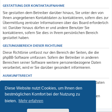
GESTATTUNG DER KONTAKTAUFNAHME
Sie gestatten dem Betreiber darüber hinaus, Sie unter den von
Ihnen angegebenen Kontaktdaten zu kontaktieren, sofern dies zur
Übermittlung zentraler Informationen über das Board erforderlich
ist. Darüber hinaus dürfen er und andere Benutzer Sie
kontaktieren, sofern Sie dies in Ihrem persönlichen Bereich
gestattet haben.
GELTUNGSBEREICH DIESER RICHTLINIE
Diese Richtlinie umfasst nur den Bereich der Seiten, die die
phpBB-Software umfassen. Sofern der Betreiber in anderen
Bereichen seiner Software weitere personenbezogene Daten
verarbeitet, wird er Sie darüber gesondert informieren.
AUSKUNFTSRECHT
Der Betreiber erteilt Ihnen auf Anfrage Auskunft, welche Daten
über Sie gespeichert sind.
Diese Website nutzt Cookies, um Ihnen den
bestmöglichen Komfort bei der Nutzung zu
Sie können jederzeit die Löschung bzw. Sperrung Ihrer Daten
verlangen. Kontaktieren Sie hierzu bitte den Betreiber.
bieten.
Mehr erfahren