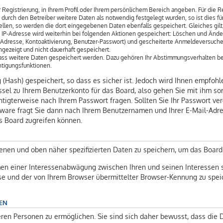
 Registrierung, in Ihrem Profil oder Ihrem persönlichem Bereich angeben. Für die 
rch den Betreiber weitere Daten als notwendig festgelegt wurden, so ist dies für 
ellen, so werden die dort eingegebenen Daten ebenfalls gespeichert. Gleiches gilt
ie IP-Adresse wird weiterhin bei folgenden Aktionen gespeichert: Löschen und Ände
l-Adresse, Kontoaktivierung, Benutzer-Passwort) und gescheiterte Anmeldeversuch
angezeigt und nicht dauerhaft gespeichert.
 dass weitere Daten gespeichert werden. Dazu gehören Ihr Abstimmungsverhalten be
htigungsfunktionen.
(Hash) gespeichert, so dass es sicher ist. Jedoch wird Ihnen empfohle
sel zu Ihrem Benutzerkonto für das Board, also gehen Sie mit ihm so
chtigterweise nach Ihrem Passwort fragen. Sollten Sie Ihr Passwort ve
ware fragt Sie dann nach Ihrem Benutzernamen und Ihrer E-Mail-Adre
s Board zugreifen können.
enen und oben näher spezifizierten Daten zu speichern, um das Board
men einer Interessenabwägung zwischen Ihren und seinen Interessen s
se und der von Ihrem Browser übermittelter Browser-Kennung zu speic
EN
en Personen zu ermöglichen. Sie sind sich daher bewusst, dass die Da