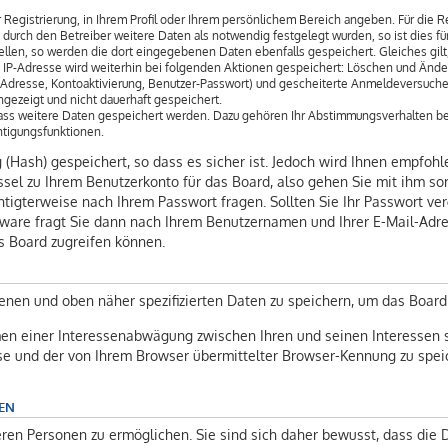
 Registrierung, in Ihrem Profil oder Ihrem persönlichem Bereich angeben. Für die 
rch den Betreiber weitere Daten als notwendig festgelegt wurden, so ist dies für 
ellen, so werden die dort eingegebenen Daten ebenfalls gespeichert. Gleiches gilt
ie IP-Adresse wird weiterhin bei folgenden Aktionen gespeichert: Löschen und Ände
l-Adresse, Kontoaktivierung, Benutzer-Passwort) und gescheiterte Anmeldeversuch
angezeigt und nicht dauerhaft gespeichert.
 dass weitere Daten gespeichert werden. Dazu gehören Ihr Abstimmungsverhalten be
htigungsfunktionen.
(Hash) gespeichert, so dass es sicher ist. Jedoch wird Ihnen empfohle
sel zu Ihrem Benutzerkonto für das Board, also gehen Sie mit ihm so
chtigterweise nach Ihrem Passwort fragen. Sollten Sie Ihr Passwort ve
ware fragt Sie dann nach Ihrem Benutzernamen und Ihrer E-Mail-Adre
s Board zugreifen können.
enen und oben näher spezifizierten Daten zu speichern, um das Board
men einer Interessenabwägung zwischen Ihren und seinen Interessen s
se und der von Ihrem Browser übermittelter Browser-Kennung zu speic
EN
en Personen zu ermöglichen. Sie sind sich daher bewusst, dass die Da