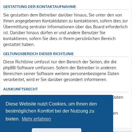
GESTATTUNG DER KONTAKTAUFNAHME
Sie gestatten dem Betreiber darüber hinaus, Sie unter den von
Ihnen angegebenen Kontaktdaten zu kontaktieren, sofern dies zur
Übermittlung zentraler Informationen über das Board erforderlich
ist. Darüber hinaus dürfen er und andere Benutzer Sie
kontaktieren, sofern Sie dies in Ihrem persönlichen Bereich
gestattet haben.
GELTUNGSBEREICH DIESER RICHTLINIE
Diese Richtlinie umfasst nur den Bereich der Seiten, die die
phpBB-Software umfassen. Sofern der Betreiber in anderen
Bereichen seiner Software weitere personenbezogene Daten
verarbeitet, wird er Sie darüber gesondert informieren.
AUSKUNFTSRECHT
Der Betreiber erteilt Ihnen auf Anfrage Auskunft, welche Daten
über Sie gespeichert sind.
Diese Website nutzt Cookies, um Ihnen den
bestmöglichen Komfort bei der Nutzung zu
Sie können jederzeit die Löschung bzw. Sperrung Ihrer Daten
verlangen. Kontaktieren Sie hierzu bitte den Betreiber.
bieten.
Mehr erfahren