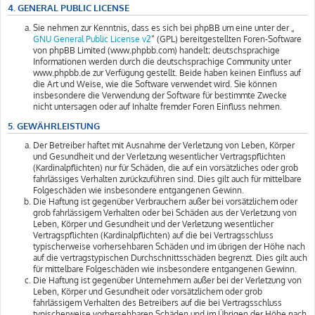
4. GENERAL PUBLIC LICENSE
Sie nehmen zur Kenntnis, dass es sich bei phpBB um eine unter der „
GNU General Public License v2
“ (GPL) bereitgestellten Foren-Software
von phpBB Limited (www.phpbb.com) handelt; deutschsprachige
Informationen werden durch die deutschsprachige Community unter
www.phpbb.de zur Verfügung gestellt. Beide haben keinen Einfluss auf
die Art und Weise, wie die Software verwendet wird. Sie können
insbesondere die Verwendung der Software für bestimmte Zwecke
nicht untersagen oder auf Inhalte fremder Foren Einfluss nehmen.
5. GEWÄHRLEISTUNG
Der Betreiber haftet mit Ausnahme der Verletzung von Leben, Körper
und Gesundheit und der Verletzung wesentlicher Vertragspflichten
(Kardinalpflichten) nur für Schäden, die auf ein vorsätzliches oder grob
fahrlässiges Verhalten zurückzuführen sind. Dies gilt auch für mittelbare
Folgeschäden wie insbesondere entgangenen Gewinn.
Die Haftung ist gegenüber Verbrauchern außer bei vorsätzlichem oder
grob fahrlässigem Verhalten oder bei Schäden aus der Verletzung von
Leben, Körper und Gesundheit und der Verletzung wesentlicher
Vertragspflichten (Kardinalpflichten) auf die bei Vertragsschluss
typischerweise vorhersehbaren Schäden und im übrigen der Höhe nach
auf die vertragstypischen Durchschnittsschäden begrenzt. Dies gilt auch
für mittelbare Folgeschäden wie insbesondere entgangenen Gewinn.
Die Haftung ist gegenüber Unternehmern außer bei der Verletzung von
Leben, Körper und Gesundheit oder vorsätzlichem oder grob
fahrlässigem Verhalten des Betreibers auf die bei Vertragsschluss
typischerweise vorhersehbaren Schäden und im Übrigen der Höhe nach