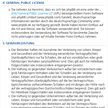
4. GENERAL PUBLIC LICENSE
Sie nehmen zur Kenntnis, dass es sich bei phpBB um eine unter der „
GNU General Public License v2
“ (GPL) bereitgestellten Foren-Software
von phpBB Limited (www.phpbb.com) handelt; deutschsprachige
Informationen werden durch die deutschsprachige Community unter
www.phpbb.de zur Verfügung gestellt. Beide haben keinen Einfluss auf
die Art und Weise, wie die Software verwendet wird. Sie können
insbesondere die Verwendung der Software für bestimmte Zwecke
nicht untersagen oder auf Inhalte fremder Foren Einfluss nehmen.
5. GEWÄHRLEISTUNG
Der Betreiber haftet mit Ausnahme der Verletzung von Leben, Körper
und Gesundheit und der Verletzung wesentlicher Vertragspflichten
(Kardinalpflichten) nur für Schäden, die auf ein vorsätzliches oder grob
fahrlässiges Verhalten zurückzuführen sind. Dies gilt auch für mittelbare
Folgeschäden wie insbesondere entgangenen Gewinn.
Die Haftung ist gegenüber Verbrauchern außer bei vorsätzlichem oder
grob fahrlässigem Verhalten oder bei Schäden aus der Verletzung von
Leben, Körper und Gesundheit und der Verletzung wesentlicher
Vertragspflichten (Kardinalpflichten) auf die bei Vertragsschluss
typischerweise vorhersehbaren Schäden und im übrigen der Höhe nach
auf die vertragstypischen Durchschnittsschäden begrenzt. Dies gilt auch
für mittelbare Folgeschäden wie insbesondere entgangenen Gewinn.
Die Haftung ist gegenüber Unternehmern außer bei der Verletzung von
Leben, Körper und Gesundheit oder vorsätzlichem oder grob
fahrlässigem Verhalten des Betreibers auf die bei Vertragsschluss
typischerweise vorhersehbaren Schäden und im Übrigen der Höhe nach