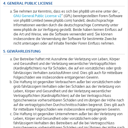
4. GENERAL PUBLIC LICENSE
Sie nehmen zur Kenntnis, dass es sich bei phpBB um eine unter der „
GNU General Public License v2
“ (GPL) bereitgestellten Foren-Software
von phpBB Limited (www.phpbb.com) handelt; deutschsprachige
Informationen werden durch die deutschsprachige Community unter
www.phpbb.de zur Verfügung gestellt. Beide haben keinen Einfluss auf
die Art und Weise, wie die Software verwendet wird. Sie können
insbesondere die Verwendung der Software für bestimmte Zwecke
nicht untersagen oder auf Inhalte fremder Foren Einfluss nehmen.
5. GEWÄHRLEISTUNG
Der Betreiber haftet mit Ausnahme der Verletzung von Leben, Körper
und Gesundheit und der Verletzung wesentlicher Vertragspflichten
(Kardinalpflichten) nur für Schäden, die auf ein vorsätzliches oder grob
fahrlässiges Verhalten zurückzuführen sind. Dies gilt auch für mittelbare
Folgeschäden wie insbesondere entgangenen Gewinn.
Die Haftung ist gegenüber Verbrauchern außer bei vorsätzlichem oder
grob fahrlässigem Verhalten oder bei Schäden aus der Verletzung von
Leben, Körper und Gesundheit und der Verletzung wesentlicher
Vertragspflichten (Kardinalpflichten) auf die bei Vertragsschluss
typischerweise vorhersehbaren Schäden und im übrigen der Höhe nach
auf die vertragstypischen Durchschnittsschäden begrenzt. Dies gilt auch
für mittelbare Folgeschäden wie insbesondere entgangenen Gewinn.
Die Haftung ist gegenüber Unternehmern außer bei der Verletzung von
Leben, Körper und Gesundheit oder vorsätzlichem oder grob
fahrlässigem Verhalten des Betreibers auf die bei Vertragsschluss
typischerweise vorhersehbaren Schäden und im Übrigen der Höhe nach