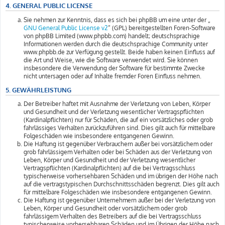
4. GENERAL PUBLIC LICENSE
Sie nehmen zur Kenntnis, dass es sich bei phpBB um eine unter der „
GNU General Public License v2
“ (GPL) bereitgestellten Foren-Software
von phpBB Limited (www.phpbb.com) handelt; deutschsprachige
Informationen werden durch die deutschsprachige Community unter
www.phpbb.de zur Verfügung gestellt. Beide haben keinen Einfluss auf
die Art und Weise, wie die Software verwendet wird. Sie können
insbesondere die Verwendung der Software für bestimmte Zwecke
nicht untersagen oder auf Inhalte fremder Foren Einfluss nehmen.
5. GEWÄHRLEISTUNG
Der Betreiber haftet mit Ausnahme der Verletzung von Leben, Körper
und Gesundheit und der Verletzung wesentlicher Vertragspflichten
(Kardinalpflichten) nur für Schäden, die auf ein vorsätzliches oder grob
fahrlässiges Verhalten zurückzuführen sind. Dies gilt auch für mittelbare
Folgeschäden wie insbesondere entgangenen Gewinn.
Die Haftung ist gegenüber Verbrauchern außer bei vorsätzlichem oder
grob fahrlässigem Verhalten oder bei Schäden aus der Verletzung von
Leben, Körper und Gesundheit und der Verletzung wesentlicher
Vertragspflichten (Kardinalpflichten) auf die bei Vertragsschluss
typischerweise vorhersehbaren Schäden und im übrigen der Höhe nach
auf die vertragstypischen Durchschnittsschäden begrenzt. Dies gilt auch
für mittelbare Folgeschäden wie insbesondere entgangenen Gewinn.
Die Haftung ist gegenüber Unternehmern außer bei der Verletzung von
Leben, Körper und Gesundheit oder vorsätzlichem oder grob
fahrlässigem Verhalten des Betreibers auf die bei Vertragsschluss
typischerweise vorhersehbaren Schäden und im Übrigen der Höhe nach