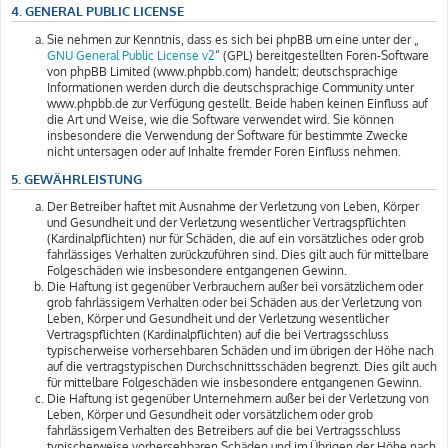
4. GENERAL PUBLIC LICENSE
Sie nehmen zur Kenntnis, dass es sich bei phpBB um eine unter der „
GNU General Public License v2
“ (GPL) bereitgestellten Foren-Software
von phpBB Limited (www.phpbb.com) handelt; deutschsprachige
Informationen werden durch die deutschsprachige Community unter
www.phpbb.de zur Verfügung gestellt. Beide haben keinen Einfluss auf
die Art und Weise, wie die Software verwendet wird. Sie können
insbesondere die Verwendung der Software für bestimmte Zwecke
nicht untersagen oder auf Inhalte fremder Foren Einfluss nehmen.
5. GEWÄHRLEISTUNG
Der Betreiber haftet mit Ausnahme der Verletzung von Leben, Körper
und Gesundheit und der Verletzung wesentlicher Vertragspflichten
(Kardinalpflichten) nur für Schäden, die auf ein vorsätzliches oder grob
fahrlässiges Verhalten zurückzuführen sind. Dies gilt auch für mittelbare
Folgeschäden wie insbesondere entgangenen Gewinn.
Die Haftung ist gegenüber Verbrauchern außer bei vorsätzlichem oder
grob fahrlässigem Verhalten oder bei Schäden aus der Verletzung von
Leben, Körper und Gesundheit und der Verletzung wesentlicher
Vertragspflichten (Kardinalpflichten) auf die bei Vertragsschluss
typischerweise vorhersehbaren Schäden und im übrigen der Höhe nach
auf die vertragstypischen Durchschnittsschäden begrenzt. Dies gilt auch
für mittelbare Folgeschäden wie insbesondere entgangenen Gewinn.
Die Haftung ist gegenüber Unternehmern außer bei der Verletzung von
Leben, Körper und Gesundheit oder vorsätzlichem oder grob
fahrlässigem Verhalten des Betreibers auf die bei Vertragsschluss
typischerweise vorhersehbaren Schäden und im Übrigen der Höhe nach