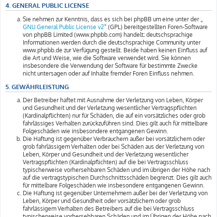
4. GENERAL PUBLIC LICENSE
Sie nehmen zur Kenntnis, dass es sich bei phpBB um eine unter der „
GNU General Public License v2
“ (GPL) bereitgestellten Foren-Software
von phpBB Limited (www.phpbb.com) handelt; deutschsprachige
Informationen werden durch die deutschsprachige Community unter
www.phpbb.de zur Verfügung gestellt. Beide haben keinen Einfluss auf
die Art und Weise, wie die Software verwendet wird. Sie können
insbesondere die Verwendung der Software für bestimmte Zwecke
nicht untersagen oder auf Inhalte fremder Foren Einfluss nehmen.
5. GEWÄHRLEISTUNG
Der Betreiber haftet mit Ausnahme der Verletzung von Leben, Körper
und Gesundheit und der Verletzung wesentlicher Vertragspflichten
(Kardinalpflichten) nur für Schäden, die auf ein vorsätzliches oder grob
fahrlässiges Verhalten zurückzuführen sind. Dies gilt auch für mittelbare
Folgeschäden wie insbesondere entgangenen Gewinn.
Die Haftung ist gegenüber Verbrauchern außer bei vorsätzlichem oder
grob fahrlässigem Verhalten oder bei Schäden aus der Verletzung von
Leben, Körper und Gesundheit und der Verletzung wesentlicher
Vertragspflichten (Kardinalpflichten) auf die bei Vertragsschluss
typischerweise vorhersehbaren Schäden und im übrigen der Höhe nach
auf die vertragstypischen Durchschnittsschäden begrenzt. Dies gilt auch
für mittelbare Folgeschäden wie insbesondere entgangenen Gewinn.
Die Haftung ist gegenüber Unternehmern außer bei der Verletzung von
Leben, Körper und Gesundheit oder vorsätzlichem oder grob
fahrlässigem Verhalten des Betreibers auf die bei Vertragsschluss
typischerweise vorhersehbaren Schäden und im Übrigen der Höhe nach