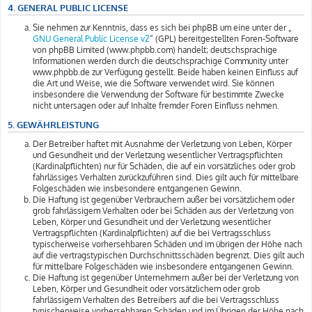
4. GENERAL PUBLIC LICENSE
Sie nehmen zur Kenntnis, dass es sich bei phpBB um eine unter der „
GNU General Public License v2
“ (GPL) bereitgestellten Foren-Software
von phpBB Limited (www.phpbb.com) handelt; deutschsprachige
Informationen werden durch die deutschsprachige Community unter
www.phpbb.de zur Verfügung gestellt. Beide haben keinen Einfluss auf
die Art und Weise, wie die Software verwendet wird. Sie können
insbesondere die Verwendung der Software für bestimmte Zwecke
nicht untersagen oder auf Inhalte fremder Foren Einfluss nehmen.
5. GEWÄHRLEISTUNG
Der Betreiber haftet mit Ausnahme der Verletzung von Leben, Körper
und Gesundheit und der Verletzung wesentlicher Vertragspflichten
(Kardinalpflichten) nur für Schäden, die auf ein vorsätzliches oder grob
fahrlässiges Verhalten zurückzuführen sind. Dies gilt auch für mittelbare
Folgeschäden wie insbesondere entgangenen Gewinn.
Die Haftung ist gegenüber Verbrauchern außer bei vorsätzlichem oder
grob fahrlässigem Verhalten oder bei Schäden aus der Verletzung von
Leben, Körper und Gesundheit und der Verletzung wesentlicher
Vertragspflichten (Kardinalpflichten) auf die bei Vertragsschluss
typischerweise vorhersehbaren Schäden und im übrigen der Höhe nach
auf die vertragstypischen Durchschnittsschäden begrenzt. Dies gilt auch
für mittelbare Folgeschäden wie insbesondere entgangenen Gewinn.
Die Haftung ist gegenüber Unternehmern außer bei der Verletzung von
Leben, Körper und Gesundheit oder vorsätzlichem oder grob
fahrlässigem Verhalten des Betreibers auf die bei Vertragsschluss
typischerweise vorhersehbaren Schäden und im Übrigen der Höhe nach